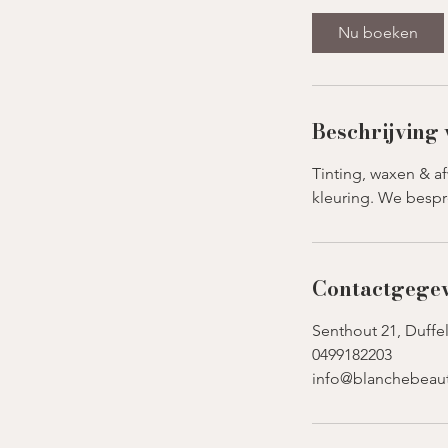
i
Nu boeken
.
Beschrijving 
Tinting, waxen & a
i
kleuring. We besp
.
Contactgege
Senthout 21, Duffe
0499182203
info@blanchebeau