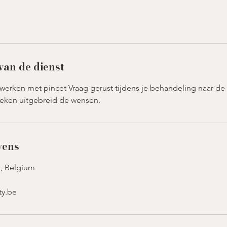
n
-
2
van de dienst
5
m
fwerken met pincet Vraag gerust tijdens je behandeling naar de
reken uitgebreid de wensen.
n
vens
l, Belgium
ty.be