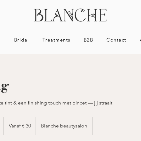
e
Bridal
Treatments
B2B
Contact
ng
e tint & een finishing touch met pincet — jij straalt.
Vanaf
30
1
Vanaf € 30
Blanche beautysalon
euro
5
m