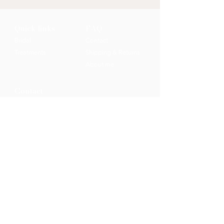
Quick links
FAQ
Bri
dal
Contact
Treatments
Shipping & Returns
About me
Contact
Senthout 21, 2570 Duffel
Tel: +32 499
18 22 03
info@blanchebeauty.be
SCHRIJF JE IN OP DE
NIEUWSBRIEF