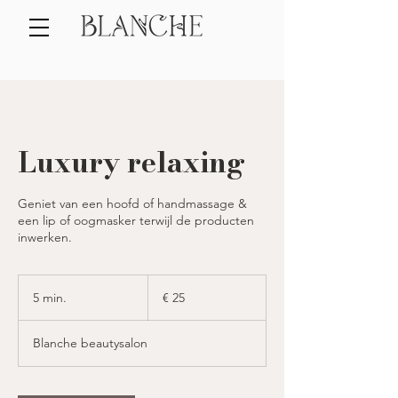
Luxury relaxing
Geniet van een hoofd of handmassage &
een lip of oogmasker terwijl de producten
inwerken.
25
euro
5 min.
5
€ 25
m
i
Blanche beautysalon
n
.