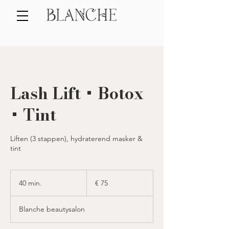
Lash Lift + Botox
+ Tint
Liften (3 stappen), hydraterend masker &
tint
75
euro
40 min.
4
€ 75
0
m
Blanche beautysalon
i
n