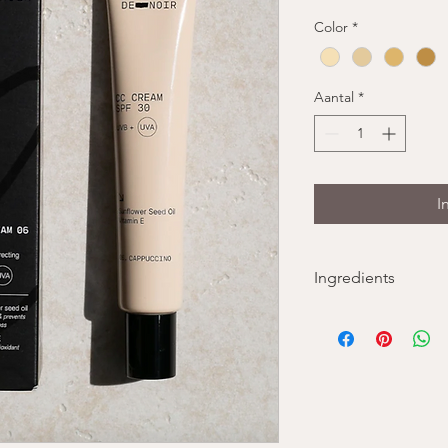
Color
*
Aantal
*
I
Ingredients
Ingredients
AQUA, BUTYLOCTYL
SALICYLATE, DIBUTY
BENZOATE, BIS-ET
METHOXYPHENYL TR
GLYCERIN, POLYGLY
PHENYLBENZIMIDAZ