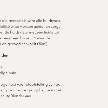
DIETHYLAMINOHYD
BENZOATE, SILICA
HYDROXYACETOPHE
PHOSPHATE, SODIU
die geschikt is voor alle huidtypes.
POLYGLYCERYL-6 BE
lelijke witte vlekken achter en zorgt
HEXANEDIOL, SODI
gende huidskleur met een lichte tot
TETRA-DI-T-BUTYL
e bevat een hoge SPF-waarde
TOCOPHEROL, HELI
 en gevoed aanvoelt (30ml).
CI77891(IRON OXIDES
CI77492(IRON OXIDES
inden
rs
lige huid
ge huid vóór blootstelling aan de
beautyroutine. Je brengt het best met
Beauty Blender aan.